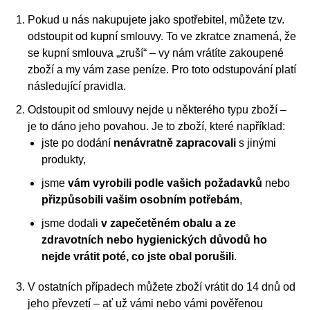
Pokud u nás nakupujete jako spotřebitel, můžete tzv.
odstoupit od kupní smlouvy. To ve zkratce znamená, že
se kupní smlouva „zruší“ – vy nám vrátíte zakoupené
zboží a my vám zase peníze. Pro toto odstupování platí
následující pravidla.
Odstoupit od smlouvy nejde u některého typu zboží –
je to dáno jeho povahou. Je to zboží, které například:
jste po dodání
nenávratně zapracovali
s jinými
produkty,
jsme
vám vyrobili podle vašich požadavků
nebo
přizpůsobili vašim osobním potřebám
,
jsme dodali
v zapečetěném obalu a ze
zdravotních nebo hygienických důvodů ho
nejde vrátit poté, co jste obal porušili
.
V ostatních případech můžete zboží vrátit do 14 dnů od
jeho převzetí – ať už vámi nebo vámi pověřenou