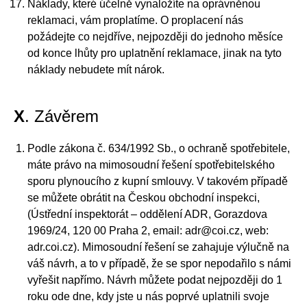
Náklady, které účelně vynaložíte na oprávněnou
reklamaci, vám proplatíme. O proplacení nás
požádejte co nejdříve, nejpozději do jednoho měsíce
od konce lhůty pro uplatnění reklamace, jinak na tyto
náklady nebudete mít nárok.
X
. Závěrem
Podle zákona č. 634/1992 Sb., o ochraně spotřebitele,
máte právo na mimosoudní řešení spotřebitelského
sporu plynoucího z kupní smlouvy. V takovém případě
se můžete obrátit na Českou obchodní inspekci,
(Ústřední inspektorát – oddělení ADR, Gorazdova
1969/24, 120 00 Praha 2, email: adr@coi.cz, web:
adr.coi.cz). Mimosoudní řešení se zahajuje výlučně na
váš návrh, a to v případě, že se spor nepodařilo s námi
vyřešit napřímo. Návrh můžete podat nejpozději do 1
roku ode dne, kdy jste u nás poprvé uplatnili svoje