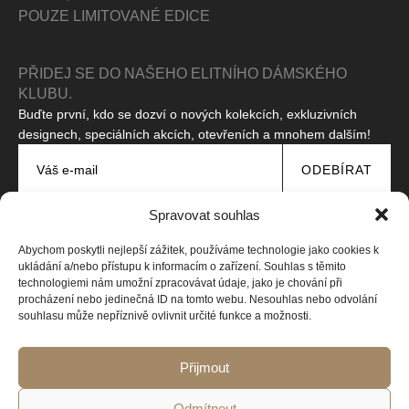
POUZE LIMITOVANÉ EDICE
PŘIDEJ SE DO NAŠEHO ELITNÍHO DÁMSKÉHO
KLUBU.
Buďte první, kdo se dozví o nových kolekcích, exkluzivních
designech, speciálních akcích, otevřeních a mnohem dalším!
ODEBÍRAT
Souhlasím se zpracováním svých osobních údajů za účelem
Spravovat souhlas
zasílání propagačních zpráv.
Přečtěte si naše zásady
ochrany osobních údajů
Abychom poskytli nejlepší zážitek, používáme technologie jako cookies k
Tento web je chráněn pomocí reCAPTCHA a platí
Zásady ochrany
ukládání a/nebo přístupu k informacím o zařízení. Souhlas s těmito
soukromí
a
Smluvní podmínky
společnosti Google.
technologiemi nám umožní zpracovávat údaje, jako je chování při
procházení nebo jedinečná ID na tomto webu. Nesouhlas nebo odvolání
souhlasu může nepříznivě ovlivnit určité funkce a možnosti.
Copyright © 2026 Všechna práva vyhrazena
Web vytvořila Design-online.cz
Přijmout
Odmítnout