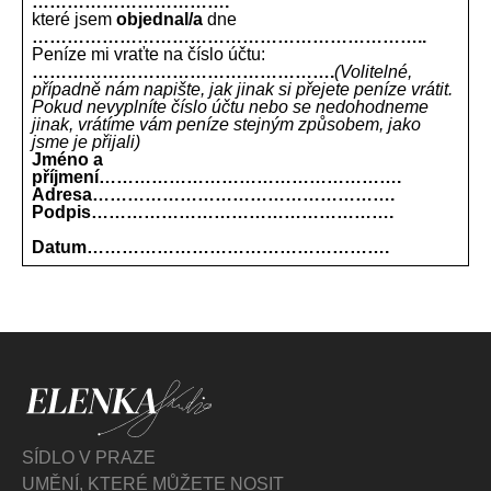
…………………………….
které jsem
objednal/a
dne
…………………………………………………………..
Peníze mi vraťte na číslo účtu:
…………………………………………….
(Volitelné,
případně nám napište, jak jinak si přejete peníze vrátit.
Pokud nevyplníte číslo účtu nebo se nedohodneme
jinak, vrátíme vám peníze stejným způsobem, jako
jsme je přijali)
Jméno a
příjmení
…………………………………………….
Adresa
…………………………………………….
Podpis
…………………………………………….
Datum
…………………………………………….
SÍDLO V PRAZE
UMĚNÍ, KTERÉ MŮŽETE NOSIT