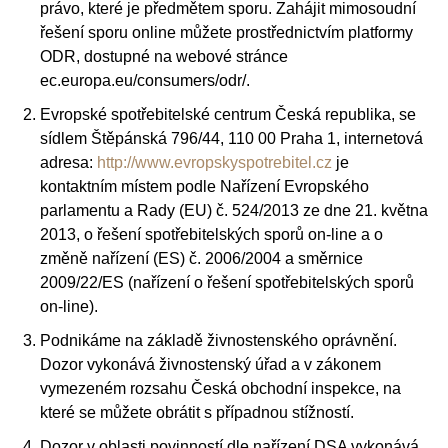
právo, které je předmětem sporu. Zahájit mimosoudní
řešení sporu online můžete prostřednictvím platformy
ODR, dostupné na webové stránce
ec.europa.eu/consumers/odr/.
Evropské spotřebitelské centrum Česká republika, se
sídlem Štěpánská 796/44, 110 00 Praha 1, internetová
adresa:
http://www.evropskyspotrebitel.cz
je
kontaktním místem podle Nařízení Evropského
parlamentu a Rady (EU) č. 524/2013 ze dne 21. května
2013, o řešení spotřebitelských sporů on-line a o
změně nařízení (ES) č. 2006/2004 a směrnice
2009/22/ES (nařízení o řešení spotřebitelských sporů
on-line).
Podnikáme na základě živnostenského oprávnění.
Dozor vykonává živnostenský úřad a v zákonem
vymezeném rozsahu Česká obchodní inspekce, na
které se můžete obrátit s případnou stížností.
Dozor v oblasti povinností dle nařízení DSA vykonává