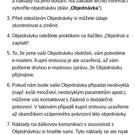
a náklady na jeho dodání. Na základě těchto informací
vytvoříte objednávku (dále „
Objednávka
“).
Před odesláním Objednávky si můžete údaje
zkontrolovat a změnit.
Objednávku odešlete proklikem na tlačítko „Objednat a
zaplatit“.
To, že jsme vaši Objednávku obdrželi, vám potvrdíme
e-mailem. Kupní smlouva je ale uzavřená, až vám
pošleme druhou e-mailovou zprávu, že Objednávku
přijímáme.
Pokud nám bude vaše Objednávka připadat neobvyklá
(např. kvůli množství, neobvyklým parametrům apod.),
můžeme vás kontaktovat s žádostí o dodatečné
potvrzení. V takovém případě kupní smlouvu uzavřeme
až okamžikem vzájemného potvrzení této objednávky.
Náklady na dálkovou komunikaci v souvislosti s
Objednávkou si hradíte sami. Tyto náklady se ale nijak