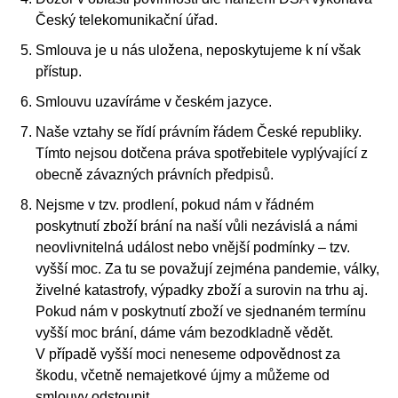
Český telekomunikační úřad.
Smlouva je u nás uložena, neposkytujeme k ní však
přístup.
Smlouvu uzavíráme v českém jazyce.
Naše vztahy se řídí právním řádem České republiky.
Tímto nejsou dotčena práva spotřebitele vyplývající z
obecně závazných právních předpisů.
Nejsme v tzv. prodlení, pokud nám v řádném
poskytnutí zboží brání na naší vůli nezávislá a námi
neovlivnitelná událost nebo vnější podmínky – tzv.
vyšší moc. Za tu se považují zejména pandemie, války,
živelné katastrofy, výpadky zboží a surovin na trhu aj.
Pokud nám v poskytnutí zboží ve sjednaném termínu
vyšší moc brání, dáme vám bezodkladně vědět.
V případě vyšší moci neneseme odpovědnost za
škodu, včetně nemajetkové újmy a můžeme od
smlouvy odstoupit.