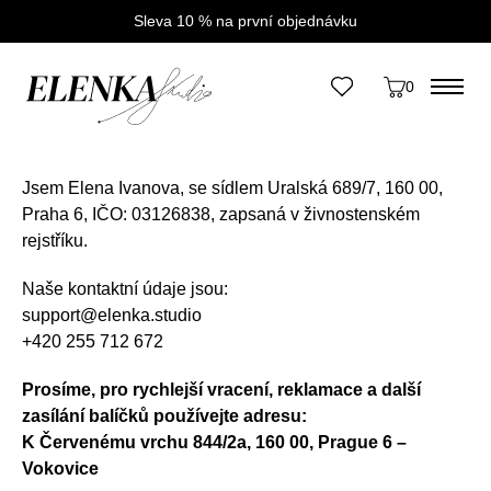
Sleva 10 % na první objednávku
Úvod
/
Obchodní podmínky
0
Obchodní podmínky
Jsem Elena Ivanova, se sídlem Uralská 689/7, 160 00,
Praha 6, IČO: 03126838, zapsaná v živnostenském
rejstříku.
Naše kontaktní údaje jsou:
support@elenka.studio
+420 255 712 672
Prosíme, pro rychlejší vracení, reklamace a další
zasílání balíčků používejte adresu:
K Červenému vrchu 844/2a, 160 00, Prague 6 –
Vokovice