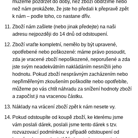
můžeme pozdržet do doby, než zboží obdržíme nebo
než nám prokážete, že jste ho předali k přepravě zpět
k nám – podle toho, co nastane dřív.
Zboží nám zašlete (nebo jinak předejte) na naši
adresu nejpozději do 14 dnů od odstoupení.
Zboží vraťte kompletní, nemělo by být upravené,
opotřebené nebo poškozené: máme právo posoudit,
zda je vracené zboží nepoškozené, neporušené a zda
jste svým neadekvátním nakládáním nesnížili jeho
hodnotu. Pokud zboží nesprávným zacházením nebo
nepřiměřeným zkoušením poškodíte nebo opotřebíte,
můžeme po vás chtít náhradu za snížení hodnoty zboží
a započíst ji na vracenou částku.
Náklady na vrácení zboží zpět k nám nesete vy.
Pokud odstoupíte od koupě zboží, ke kterému jsme
vám poslali dárek, poslali jsme tento dárek s tzv.
rozvazovací podmínkou: v případě odstoupení od