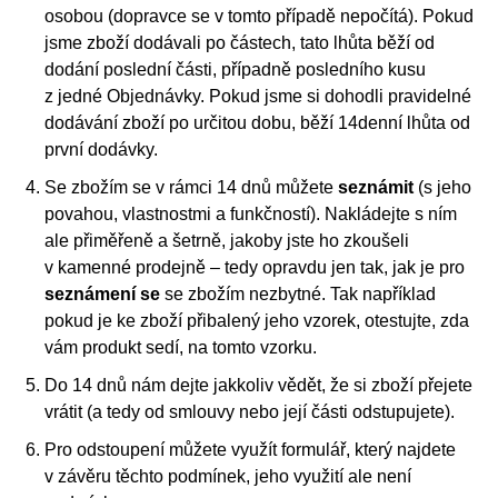
osobou (dopravce se v tomto případě nepočítá). Pokud
jsme zboží dodávali po částech, tato lhůta běží od
dodání poslední části, případně posledního kusu
z jedné Objednávky. Pokud jsme si dohodli pravidelné
dodávání zboží po určitou dobu, běží 14denní lhůta od
první dodávky.
Se zbožím se v rámci 14 dnů můžete
seznámit
(s jeho
povahou, vlastnostmi a funkčností). Nakládejte s ním
ale přiměřeně a šetrně, jakoby jste ho zkoušeli
v kamenné prodejně – tedy opravdu jen tak, jak je pro
seznámení se
se zbožím nezbytné. Tak například
pokud je ke zboží přibalený jeho vzorek, otestujte, zda
vám produkt sedí, na tomto vzorku.
Do 14 dnů nám dejte jakkoliv vědět, že si zboží přejete
vrátit (a tedy od smlouvy nebo její části odstupujete).
Pro odstoupení můžete využít formulář, který najdete
v závěru těchto podmínek, jeho využití ale není