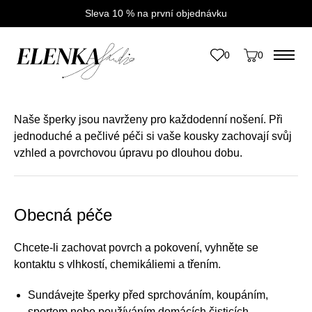
Sleva 10 % na první objednávku
Úvod
/
Průvodce péčí o šperky
0
0
Průvodce péčí o šperky
Naše šperky jsou navrženy pro každodenní nošení. Při
jednoduché a pečlivé péči si vaše kousky zachovají svůj
vzhled a povrchovou úpravu po dlouhou dobu.
Obecná péče
Chcete-li zachovat povrch a pokovení, vyhněte se
kontaktu s vlhkostí, chemikáliemi a třením.
Sundávejte šperky před sprchováním, koupáním,
sportem nebo používáním domácích čisticích