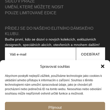
SÍDLO V PRAZE
UMĚNÍ, KTERÉ MŮŽETE NOSIT
POUZE LIMITOVANÉ EDICE
PŘIDEJ SE DO NAŠEHO ELITNÍHO DÁMSKÉHO
KLUBU.
Buďte první, kdo se dozví o nových kolekcích, exkluzivních
designech, speciálních akcích, otevřeních a mnohem dalším!
ODEBÍRAT
Souhlasím se zpracováním svých osobních údajů za účelem
Spravovat souhlas
zasílání propagačních zpráv.
Přečtěte si naše zásady
ochrany osobních údajů
Abychom poskytli nejlepší zážitek, používáme technologie jako cookies k
Tento web je chráněn pomocí reCAPTCHA a platí
Zásady ochrany
ukládání a/nebo přístupu k informacím o zařízení. Souhlas s těmito
soukromí
a
Smluvní podmínky
společnosti Google.
technologiemi nám umožní zpracovávat údaje, jako je chování při
procházení nebo jedinečná ID na tomto webu. Nesouhlas nebo odvolání
souhlasu může nepříznivě ovlivnit určité funkce a možnosti.
Copyright © 2026 Všechna práva vyhrazena
Web vytvořila Design-online.cz
Přijmout