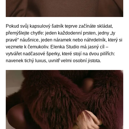
Pokud svůj kapsulový šatník teprve začínáte skládat,
přemýšlejte chytře: jeden každodenní prsten, jedny „ty
pravé“ náušnice, jeden náramek nebo náhrdelník, který si
vezmete k čemukoliv. Elenka Studio má jasný cíl –
vytvářet nadčasové šperky, které stojí na dvou pilířích:
navenek tichý luxus, uvnitř velmi osobní jistota.