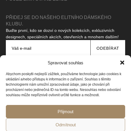
PŘIDEJ SE DO NAŠEHO ELITNÍHO DÁMSKÉHO
KLUBU.
Buďte první, kdo se dozví o nových kolekcích, exkluzivních
designech, speciálních akcích, otevřeních a mnohem dalším!
ODEBÍRAT
Souhlasím se zpracováním svých osobních údajů za účelem
Spravovat souhlas
zasílání propagačních zpráv.
Přečtěte si naše zásady
ochrany osobních údajů
Abychom poskytli nejlepší zážitek, používáme technologie jako cookies k
Tento web je chráněn pomocí reCAPTCHA a platí
Zásady ochrany
ukládání a/nebo přístupu k informacím o zařízení. Souhlas s těmito
soukromí
a
Smluvní podmínky
společnosti Google.
technologiemi nám umožní zpracovávat údaje, jako je chování při
procházení nebo jedinečná ID na tomto webu. Nesouhlas nebo odvolání
souhlasu může nepříznivě ovlivnit určité funkce a možnosti.
Copyright © 2026 Všechna práva vyhrazena
Web vytvořila Design-online.cz
Přijmout
Odmítnout