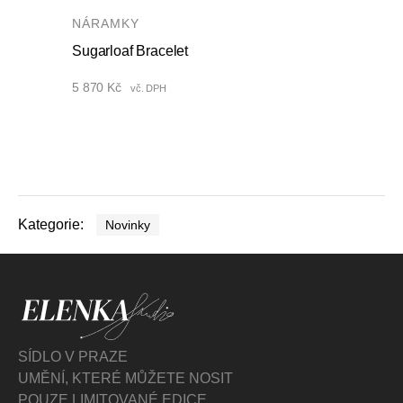
NÁRAMKY
Sugarloaf Bracelet
5 870
Kč
vč. DPH
Kategorie:
Novinky
SÍDLO V PRAZE
UMĚNÍ, KTERÉ MŮŽETE NOSIT
POUZE LIMITOVANÉ EDICE