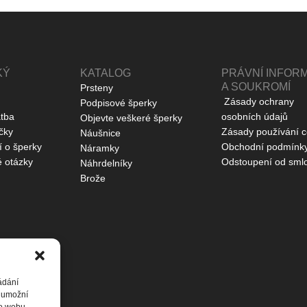
KÝ
KATALOG
PRÁVNÍ INFOR
A SOUKROMÍ
Prsteny
Zásady ochrany
Podpisové šperky
atba
osobních údajů
Objevte veškeré šperky
čky
Zásady používání c
Náušnice
í o šperky
Obchodní podmínk
Náramky
é otázky
Odstoupení od sml
Náhrdelníky
Brože
ádání
m umožní