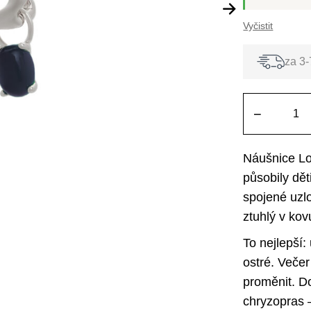
Vyčistit
za 3-
−
Náušnice Lo
působily dět
spojené uzl
ztuhlý v kov
To nejlepší:
ostré. Veče
proměnit. Do
chryzopras –