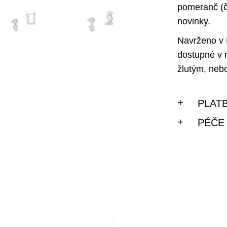
pomeranč (č
novinky.
Navrženo v 
dostupné v 
žlutým, neb
PLAT
PÉČE