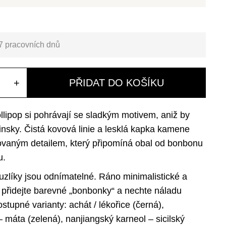
7 pracovních dnů
+
PŘIDAT DO KOŠÍKU
llipop si pohrávají se sladkým motivem, aniž by
insky. Čistá kovová linie a lesklá kapka kamene
ovaným detailem, který připomíná obal od bonbonu
u.
 uzlíky jsou odnímatelné. Ráno minimalistické a
r přidejte barevné „bonbonky“ a nechte náladu
stupné varianty: achát / lékořice (černá),
 máta (zelená), nanjiangský karneol – sicilský