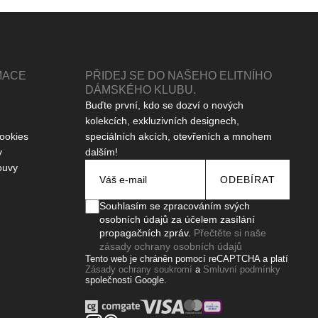
MACE
PŘIDEJ SE DO NAŠEHO ELITNÍHO
DÁMSKÉHO KLUBU.
Buďte první, kdo se dozví o nových
kolekcích, exkluzivních designech,
ookies
speciálních akcích, otevřeních a mnohem
y
dalším!
ouvy
ODEBÍRAT
Souhlasím se zpracováním svých
osobních údajů za účelem zasílání
propagačních zpráv.
Přečtěte si naše
zásady ochrany osobních údajů
Tento web je chráněn pomocí reCAPTCHA a platí
Zásady ochrany soukromí
a
Smluvní podmínky
společnosti Google.