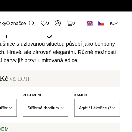
Kč
nky
O značce
0
0
pop Earrings
áušnice s uzlovanou siluetou působí jako bonbony
ch. Hravé, ale zároveň elegantní. Různé možnosti
í barvy již brzy! Limitovaná edice.
Kč
vč. DPH
POKOVENÍ
KÁMEN
DEM