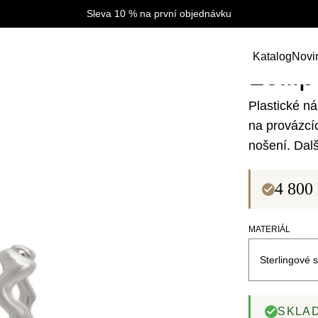
Sleva 10 % na první objednávku
Katalog
Novi
Lolli
Plastické n
na provázcí
nošení. Dalš
4 800
MATERIÁL
SKLA