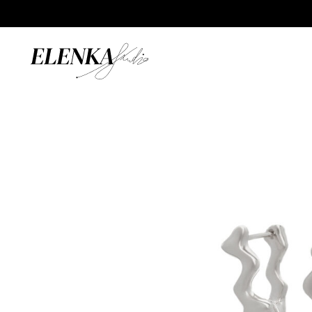
Úvod
/
Katalog
/
Náušnice
/
Lollipop Earrings