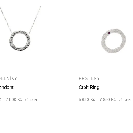
ELNÍKY
PRSTENY
Pendant
Orbit Ring
Rozpětí
Rozpětí
č
–
7 800
Kč
5 630
Kč
–
7 950
Kč
vč. DPH
vč. DPH
cen:
cen:
6
5
200 Kč
630 Kč
až
až
7
7
800 Kč
950 Kč