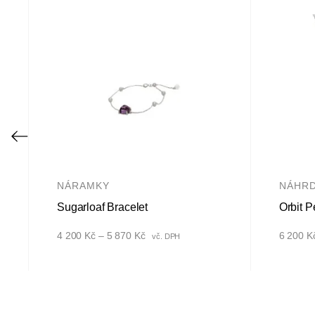
NÁRAMKY
NÁHRD
Sugarloaf Bracelet
Orbit 
Rozpětí
4 200
Kč
–
5 870
Kč
6 200
K
vč. DPH
cen:
4
200 Kč
až
5
870 Kč