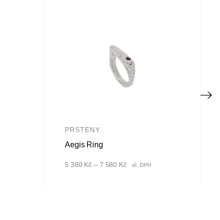
PRSTENY
Aegis Ring
Rozpětí
5 380
Kč
–
7 580
Kč
vč. DPH
cen:
5
380 Kč
až
7
580 Kč