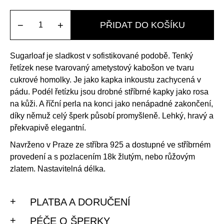
−
+
PŘIDAT DO KOŠÍKU
Sugarloaf je sladkost v sofistikované podobě. Tenký
řetízek nese tvarovaný ametystový kabošon ve tvaru
cukrové homolky. Je jako kapka inkoustu zachycená v
pádu. Podél řetízku jsou drobné stříbrné kapky jako rosa
na kůži. A říční perla na konci jako nenápadné zakončení,
díky němuž celý šperk působí promyšleně. Lehký, hravý a
překvapivě elegantní.
Navrženo v Praze ze stříbra 925 a dostupné ve stříbrném
provedení a s pozlacením 18k žlutým, nebo růžovým
zlatem. Nastavitelná délka.
PLATBA A DORUČENÍ
PÉČE O ŠPERKY