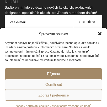
KLUBU.
Buďte první, kdo se dozví o nových kolekcích, exkluzivních
designech, speciálních akcích, otevřeních a mnohem dalším!
ODEBÍRAT
Souhlasím se zpracováním svých osobních údajů za účelem
Spravovat souhlas
zasílání propagačních zpráv.
Přečtěte si naše zásady
ochrany osobních údajů
Abychom poskytli nejlepší zážitek, používáme technologie jako cookies k
Tento web je chráněn pomocí reCAPTCHA a platí
Zásady ochrany
ukládání a/nebo přístupu k informacím o zařízení. Souhlas s těmito
soukromí
a
Smluvní podmínky
společnosti Google.
technologiemi nám umožní zpracovávat údaje, jako je chování při
procházení nebo jedinečná ID na tomto webu. Nesouhlas nebo odvolání
souhlasu může nepříznivě ovlivnit určité funkce a možnosti.
Copyright © 2026 Všechna práva vyhrazena
Web vytvořila Design-online.cz
Přijmout
Odmítnout
Zásady
Zobrazit preference
Zásady ochrany
Obchodní
Odstoupení od
používání
osobních údajů
podmínky
smlouvy
cookies
Zásady používání cookies
Zásady ochrany osobních údajů